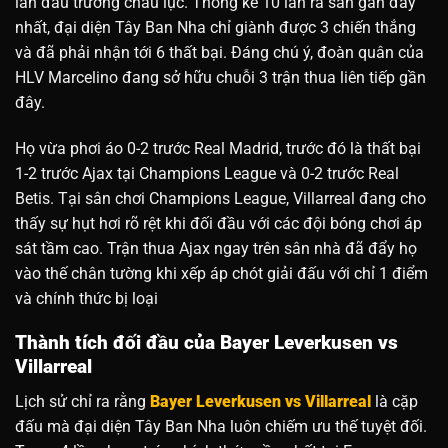
lẫn đấu trường châu lục. Thống kê 10 lần ra sân gần đây
nhất, đại diện Tây Ban Nha chỉ giành được 3 chiến thắng
và đã phải nhận tới 6 thất bại. Đáng chú ý, đoàn quân của
HLV Marcelino đang sở hữu chuỗi 3 trận thua liên tiếp gần
đây.
Họ vừa phơi áo 0-2 trước Real Madrid, trước đó là thất bại
1-2 trước Ajax tại Champions League và 0-2 trước Real
Betis. Tại sân chơi Champions League, Villarreal đang cho
thấy sự hụt hơi rõ rệt khi đối đầu với các đội bóng chơi áp
sát tầm cao. Trận thua Ajax ngay trên sân nhà đã đẩy họ
vào thế chân tường khi xếp áp chót giải đấu với chỉ 1 điểm
và chính thức bị loại
Thành tích đối đầu của Bayer Leverkusen vs
Villarreal
Lịch sử chỉ ra rằng
Bayer Leverkusen vs Villarreal
là cặp
đấu mà đại diện Tây Ban Nha luôn chiếm ưu thế tuyệt đối.