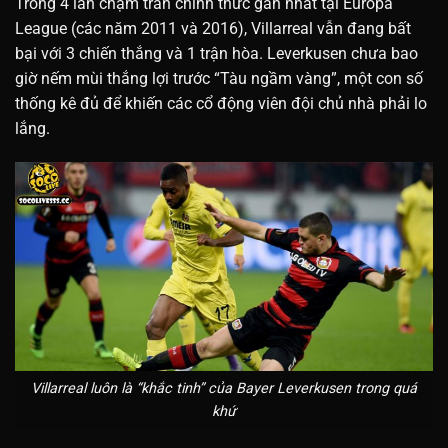
Trong 4 lần chạm trán chính thức gần nhất tại Europa
League (các năm 2011 và 2016), Villarreal vẫn đang bất
bại với 3 chiến thắng và 1 trận hòa. Leverkusen chưa bao
giờ nếm mùi thắng lợi trước “Tàu ngầm vàng”, một con số
thống kê đủ để khiến các cổ động viên đội chủ nhà phải lo
lắng.
Villarreal luôn là “khắc tinh” của Bayer Leverkusen trong quá
khứ